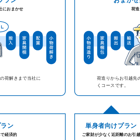
社におまかせ
荷造
物の荷解きまで当社に
荷造りからお引越先
くコースです。
プラン
単身者向け
プラン
みで経済的
ご家財が少なく
近距離のお引