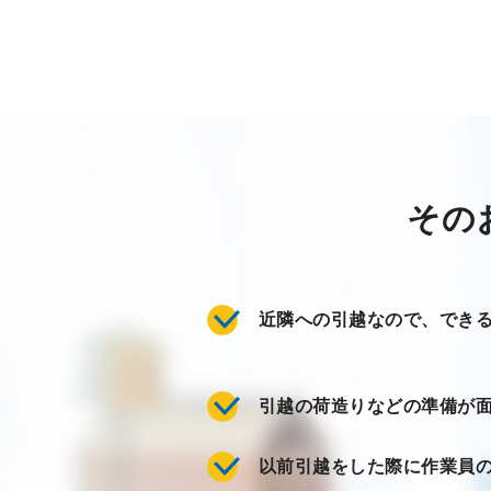
その
近隣への引越なので、でき
引越の荷造りなどの準備が
以前引越をした際に作業員